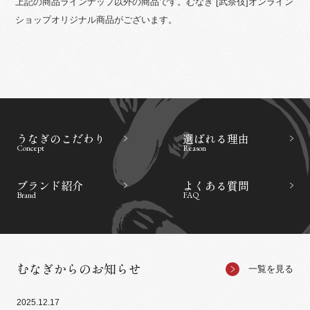
上記の商品ラインナップ以外の商品です。むなぎ [武奈伎]オンライン
ショップオリジナル商品がございます。
うなぎのこだわり
選ばれる理由
Concept
Reason
ブランド紹介
よくある質問
Brand
FAQ
むなぎからのお知らせ
一覧を見る
2025.12.17