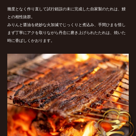
幾度となく作り直して試行錯誤の末に完成した自家製のたれは、鰻
との相性抜群。
みりんと醤油を絶妙な火加減でじっくりと煮込み、手間ひまを惜し
まず丁寧にアクを取りながら丹念に磨き上げられたたれは、焼いた
時に香ばしくかおります。