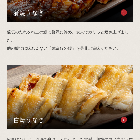
蒲焼うなぎ
秘伝のたれを特上の鰻に贅沢に絡め、炭火でカリっと焼き上げまし
た。
他の鰻では味わえない「武奈伎の鰻」を是非ご賞味ください。
白焼うなぎ
皮目はパリッ、肉厚の身は、ふわっとした食感。相性の良い塩で味付