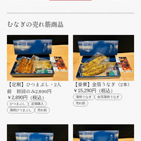
むなぎの売れ筋商品
【定期】ひつまぶし・2人
【豪華】金箔うなぎ（2本）
前 初回のみ2,890円
￥15,290円（税込）
￥2,890円（税込）
蒲焼うなぎ
金箔蒲焼うなぎ
売れ筋
ひつまぶし
定期購入
蒲焼ひつまぶし
売れ筋