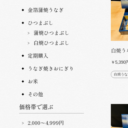
金箔蒲焼うなぎ
ひつまぶし
蒲焼ひつまぶし
白焼ひつまぶし
白焼う
定期購入
￥5,39
うなぎ焼きおにぎり
白焼うな
お米
その他
価格帯で選ぶ
2,000〜4,999円